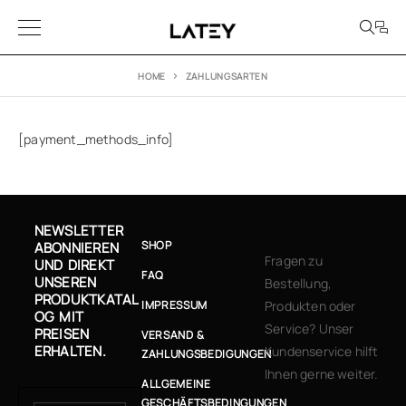
HOME
ZAHLUNGSARTEN
[payment_methods_info]
NEWSLETTER
SHOP
ABONNIEREN
Fragen zu
UND DIREKT
FAQ
UNSEREN
Bestellung,
PRODUKTKATAL
IMPRESSUM
Produkten oder
OG MIT
Service? Unser
PREISEN
VERSAND &
ERHALTEN.
Kundenservice hilft
ZAHLUNGSBEDIGUNGEN
Ihnen gerne weiter.
ALLGEMEINE
GESCHÄFTSBEDINGUNGEN