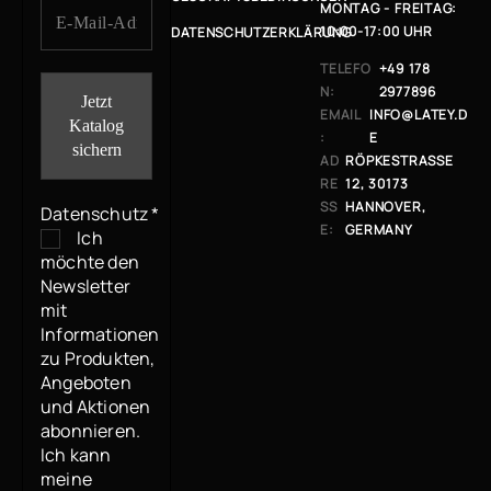
MONTAG - FREITAG:
10:00-17:00 UHR
DATENSCHUTZERKLÄRUNG
TELEFO
+49 178
N:
2977896
EMAIL
INFO@LATEY.D
:
E
AD
RÖPKESTRASSE 1
RE
2, 30173 H
SS
ANNOVER, G
Datenschutz
*
E:
ERMANY
Ich
möchte den
Newsletter
mit
Informationen
zu Produkten,
Angeboten
und Aktionen
abonnieren.
Ich kann
meine