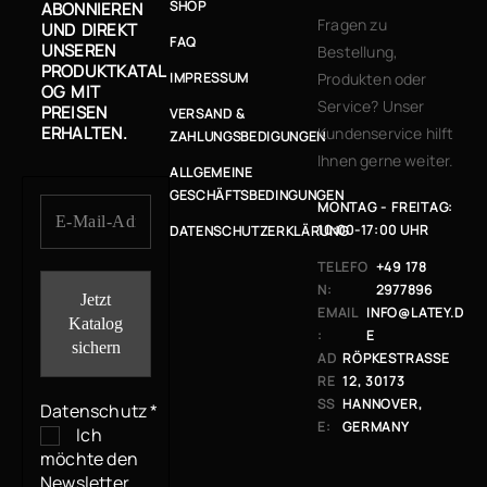
SHOP
ABONNIEREN
Fragen zu
UND DIREKT
FAQ
UNSEREN
Bestellung,
PRODUKTKATAL
IMPRESSUM
Produkten oder
OG MIT
Service? Unser
PREISEN
VERSAND &
ERHALTEN.
Kundenservice hilft
ZAHLUNGSBEDIGUNGEN
Ihnen gerne weiter.
ALLGEMEINE
GESCHÄFTSBEDINGUNGEN
MONTAG - FREITAG:
10:00-17:00 UHR
DATENSCHUTZERKLÄRUNG
TELEFO
+49 178
N:
2977896
EMAIL
INFO@LATEY.D
:
E
AD
RÖPKESTRASSE 1
RE
2, 30173 H
SS
ANNOVER, G
Datenschutz
*
E:
ERMANY
Ich
möchte den
Newsletter