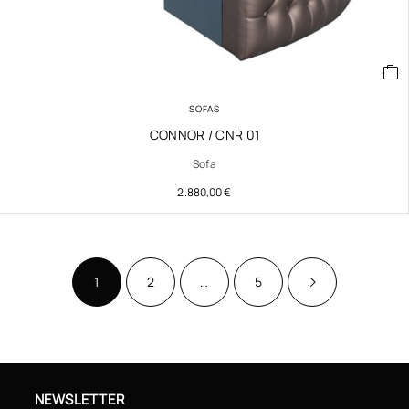
SOFAS
CONNOR / CNR 01
Sofa
2.880,00
€
1
2
…
5
NEWSLETTER