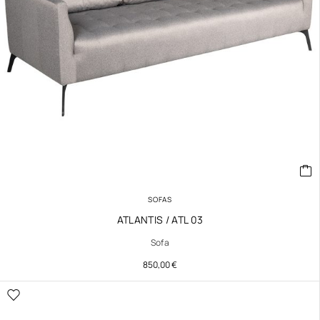
SOFAS
ATLANTIS / ATL 03
Sofa
850,00
€