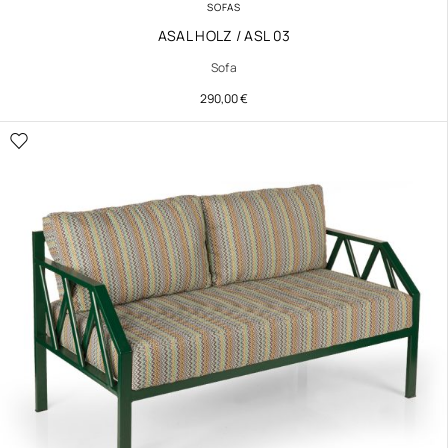
SOFAS
ASAL HOLZ / ASL 03
Sofa
290,00
€