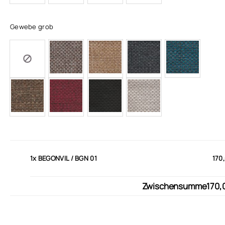
Gewebe grob
1x
BEGONVIL / BGN 01
170
Zwischensumme
170,