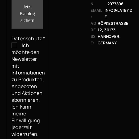
N:
2977896
EMAIL
INFO@LATEY.D
:
E
AD
RÖPKESTRASSE 1
RE
2, 30173 H
SS
ANNOVER, G
Datenschutz
*
E:
ERMANY
Ich
möchte den
Newsletter
mit
Informationen
zu Produkten,
Angeboten
und Aktionen
abonnieren.
Ich kann
meine
Einwilligung
jederzeit
widerrufen.