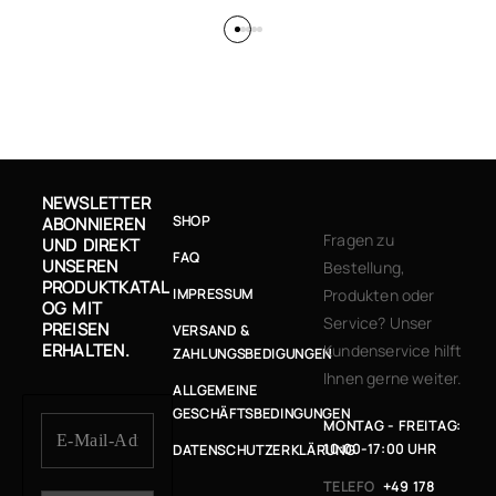
NEWSLETTER
SHOP
ABONNIEREN
Fragen zu
UND DIREKT
FAQ
UNSEREN
Bestellung,
PRODUKTKATAL
IMPRESSUM
Produkten oder
OG MIT
Service? Unser
PREISEN
VERSAND &
ERHALTEN.
Kundenservice hilft
ZAHLUNGSBEDIGUNGEN
Ihnen gerne weiter.
ALLGEMEINE
GESCHÄFTSBEDINGUNGEN
MONTAG - FREITAG:
10:00-17:00 UHR
DATENSCHUTZERKLÄRUNG
TELEFO
+49 178