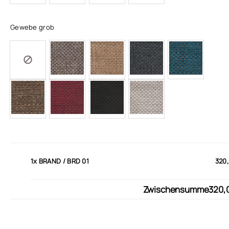
Gewebe grob
1x
BRAND / BRD 01
320,
Zwischensumme
320,