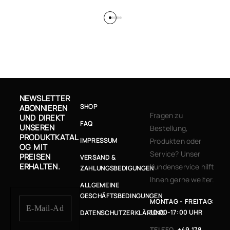
NEWSLETTER
SHOP
ABONNIEREN
Fragen zu
UND DIREKT
FAQ
UNSEREN
Bestellung,
PRODUKTKATAL
IMPRESSUM
Produkten oder
OG MIT
Service? Unser
PREISEN
VERSAND &
ERHALTEN.
Kundenservice hilft
ZAHLUNGSBEDIGUNGEN
Ihnen gerne weiter.
ALLGEMEINE
GESCHÄFTSBEDINGUNGEN
MONTAG - FREITAG:
10:00-17:00 UHR
DATENSCHUTZERKLÄRUNG
TELEFO
+49 178