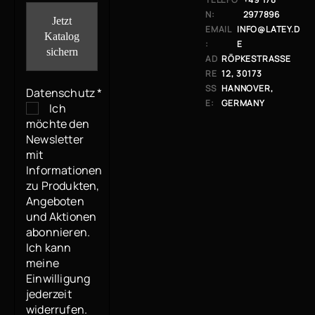
N:
2977896
EMAIL
INFO@LATEY.D
:
E
AD
RÖPKESTRASSE 1
RE
2, 30173 H
SS
ANNOVER, G
Datenschutz
*
E:
ERMANY
Ich
möchte den
Newsletter
mit
Informationen
zu Produkten,
Angeboten
und Aktionen
abonnieren.
Ich kann
meine
Einwilligung
jederzeit
widerrufen.