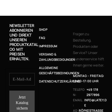
NEWSLETTER
SHOP
ABONNIEREN
Fragen zu
UND DIREKT
FAQ
UNSEREN
Bestellung,
PRODUKTKATAL
IMPRESSUM
Produkten oder
OG MIT
Service? Unser
PREISEN
VERSAND &
ERHALTEN.
Kundenservice hilft
ZAHLUNGSBEDIGUNGEN
Ihnen gerne weiter.
ALLGEMEINE
GESCHÄFTSBEDINGUNGEN
MONTAG - FREITAG:
10:00-17:00 UHR
DATENSCHUTZERKLÄRUNG
TELEFO
+49 178
N:
2977896
EMAIL
INFO@LATEY.D
:
E
AD
RÖPKESTRASSE 1