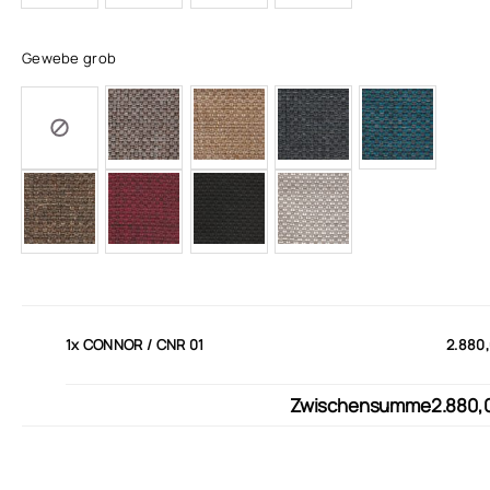
Gewebe grob
1x
CONNOR / CNR 01
2.880
Zwischensumme
2.880,