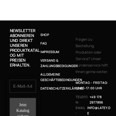
NEWSLETTER
SHOP
ABONNIEREN
Fragen zu
UND DIREKT
FAQ
UNSEREN
Bestellung,
PRODUKTKATAL
IMPRESSUM
Produkten oder
OG MIT
Service? Unser
PREISEN
VERSAND &
ERHALTEN.
Kundenservice hilft
ZAHLUNGSBEDIGUNGEN
Ihnen gerne weiter.
ALLGEMEINE
GESCHÄFTSBEDINGUNGEN
MONTAG - FREITAG:
10:00-17:00 UHR
DATENSCHUTZERKLÄRUNG
TELEFO
+49 178
N:
2977896
EMAIL
INFO@LATEY.D
:
E