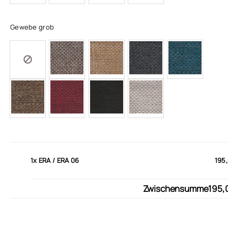
Gewebe grob
1x
ERA / ERA 06
195
Zwischensumme
195,