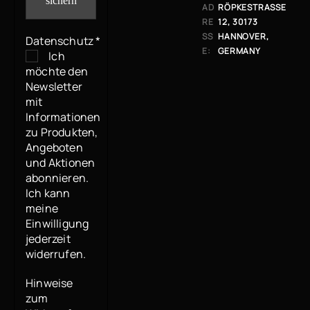
AD
RÖPKESTRASSE 1
RE
2, 30173 H
SS
ANNOVER, G
Datenschutz
*
E:
ERMANY
Ich
möchte den
Newsletter
mit
Informationen
zu Produkten,
Angeboten
und Aktionen
abonnieren.
Ich kann
meine
Einwilligung
jederzeit
widerrufen.
Hinweise
zum