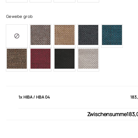
Gewebe grob
1x
HIBA / HBA 04
183
Zwischensumme
183,