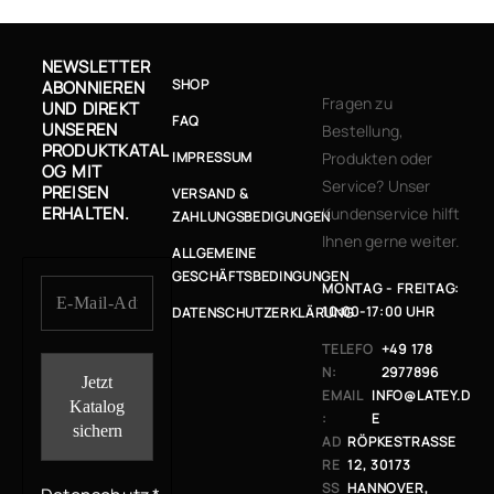
NEWSLETTER
SHOP
ABONNIEREN
Fragen zu
UND DIREKT
FAQ
UNSEREN
Bestellung,
PRODUKTKATAL
IMPRESSUM
Produkten oder
OG MIT
Service? Unser
PREISEN
VERSAND &
ERHALTEN.
Kundenservice hilft
ZAHLUNGSBEDIGUNGEN
Ihnen gerne weiter.
ALLGEMEINE
GESCHÄFTSBEDINGUNGEN
MONTAG - FREITAG:
10:00-17:00 UHR
DATENSCHUTZERKLÄRUNG
TELEFO
+49 178
N:
2977896
EMAIL
INFO@LATEY.D
:
E
AD
RÖPKESTRASSE 1
RE
2, 30173 H
SS
ANNOVER, G