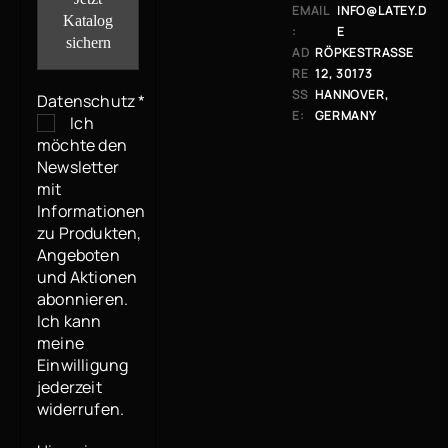
EMAIL
INFO@LATEY.D
:
E
AD
RÖPKESTRASSE 1
RE
2, 30173 H
SS
ANNOVER, G
Datenschutz
*
E:
ERMANY
Ich
möchte den
Newsletter
mit
Informationen
zu Produkten,
Angeboten
und Aktionen
abonnieren.
Ich kann
meine
Einwilligung
jederzeit
widerrufen.