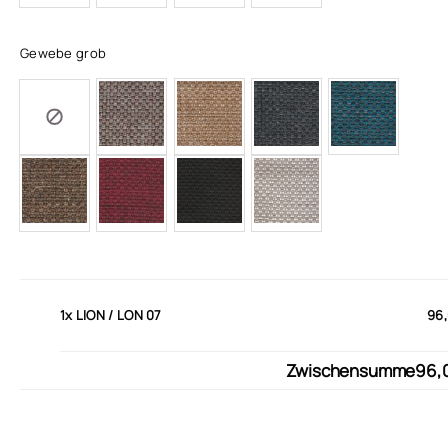
Gewebe grob
1x
LION / LON 07
96,
Zwischensumme
96,