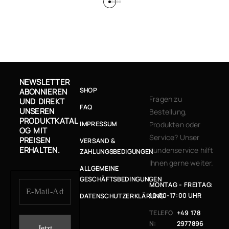
NEWSLETTER
SHOP
ABONNIEREN
Fragen zu
UND DIREKT
FAQ
UNSEREN
Bestellung,
PRODUKTKATAL
IMPRESSUM
Produkten oder
OG MIT
Service? Unser
PREISEN
VERSAND &
ERHALTEN.
Kundenservice hilft
ZAHLUNGSBEDIGUNGEN
Ihnen gerne weiter.
ALLGEMEINE
GESCHÄFTSBEDINGUNGEN
MONTAG - FREITAG:
10:00-17:00 UHR
DATENSCHUTZERKLÄRUNG
TELEFO
+49 178
N:
2977896