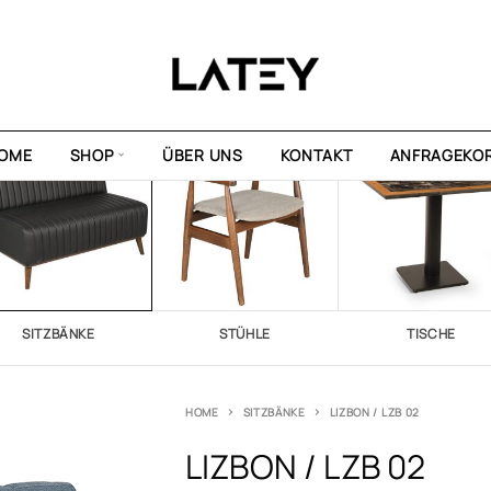
OME
SHOP
ÜBER UNS
KONTAKT
ANFRAGEKO
SITZBÄNKE
STÜHLE
TISCHE
HOME
SITZBÄNKE
LIZBON / LZB 02
LIZBON / LZB 02