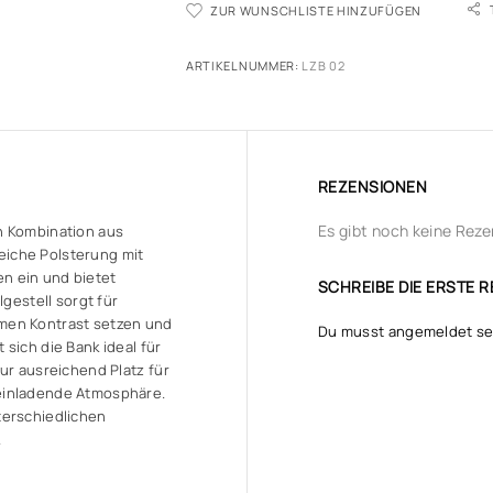
ZUR WUNSCHLISTE HINZUFÜGEN
ARTIKELNUMMER:
LZB 02
REZENSIONEN
Es gibt noch keine Reze
n Kombination aus
iche Polsterung mit
n ein und bietet
SCHREIBE DIE ERSTE R
lgestell sorgt für
men Kontrast setzen und
Du musst
angemeldet
se
sich die Bank ideal für
ur ausreichend Platz für
einladende Atmosphäre.
nterschiedlichen
.