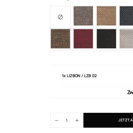
1x
LIZBON / LZB 02
Zw
JETZT 