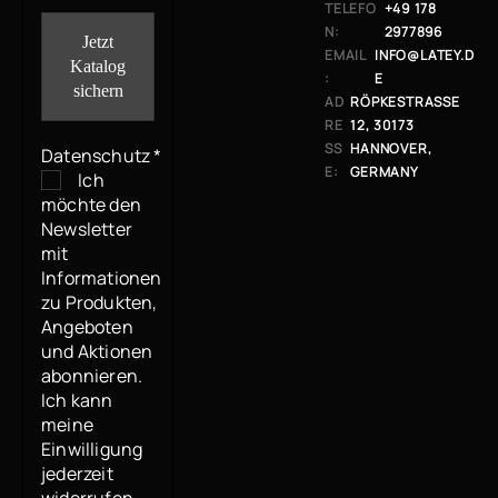
TELEFO
+49 178
N:
2977896
EMAIL
INFO@LATEY.D
:
E
AD
RÖPKESTRASSE 1
RE
2, 30173 H
SS
ANNOVER, G
Datenschutz
*
E:
ERMANY
Ich
möchte den
Newsletter
mit
Informationen
zu Produkten,
Angeboten
und Aktionen
abonnieren.
Ich kann
meine
Einwilligung
jederzeit
widerrufen.