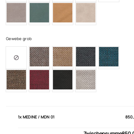
Gewebe grob
1x
MEDINE / MDN 01
850,
Zwischensumme
850,