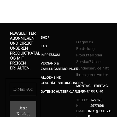
NEWSLETTER
SHOP
ABONNIEREN
Fragen zu
UND DIREKT
FAQ
UNSEREN
Bestellung,
PRODUKTKATAL
IMPRESSUM
Produkten oder
OG MIT
Service? Unser
PREISEN
VERSAND &
ERHALTEN.
Kundenservice hilft
ZAHLUNGSBEDIGUNGEN
Ihnen gerne weiter.
ALLGEMEINE
GESCHÄFTSBEDINGUNGEN
MONTAG - FREITAG:
10:00-17:00 UHR
DATENSCHUTZERKLÄRUNG
TELEFO
+49 178
N:
2977896
EMAIL
INFO@LATEY.D
:
E