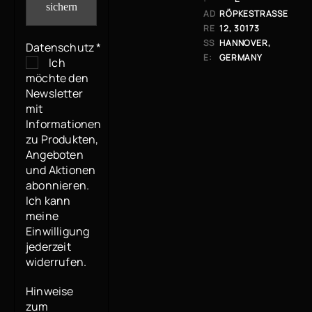
AD
RÖPKESTRASSE 1
RE
2, 30173 H
SS
ANNOVER, G
Datenschutz
*
E:
ERMANY
Ich
möchte den
Newsletter
mit
Informationen
zu Produkten,
Angeboten
und Aktionen
abonnieren.
Ich kann
meine
Einwilligung
jederzeit
widerrufen.
Hinweise
zum