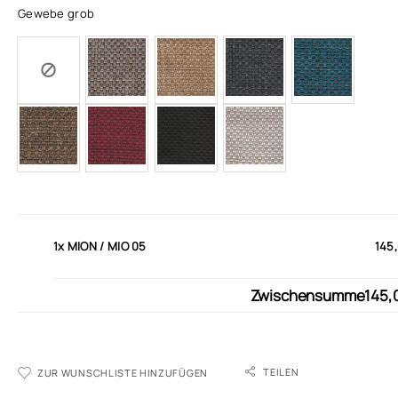
Gewebe grob
1x
MION / MIO 05
145
Zwischensumme
145,
TEILEN
ZUR WUNSCHLISTE HINZUFÜGEN