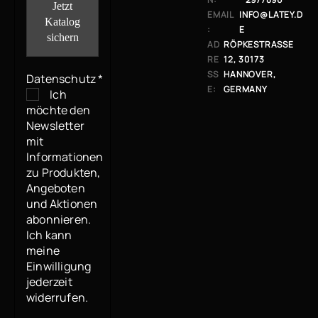
EMAIL
INFO@LATEY.D
:
E
AD
RÖPKESTRASSE 1
RE
2, 30173 H
SS
ANNOVER, G
Datenschutz
*
E:
ERMANY
Ich
möchte den
Newsletter
mit
Informationen
zu Produkten,
Angeboten
und Aktionen
abonnieren.
Ich kann
meine
Einwilligung
jederzeit
widerrufen.