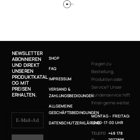
NEWSLETTER
SHOP
ABONNIEREN
Fragen zu
UND DIREKT
FAQ
UNSEREN
Bestellung,
PRODUKTKATAL
IMPRESSUM
Produkten oder
OG MIT
Service? Unser
PREISEN
VERSAND &
ERHALTEN.
Kundenservice hilft
ZAHLUNGSBEDIGUNGEN
Ihnen gerne weiter.
ALLGEMEINE
GESCHÄFTSBEDINGUNGEN
MONTAG - FREITAG:
10:00-17:00 UHR
DATENSCHUTZERKLÄRUNG
TELEFO
+49 178
N:
2977896