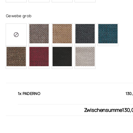
Gewebe grob
1x
PADERNO
130
Zwischensumme
130,