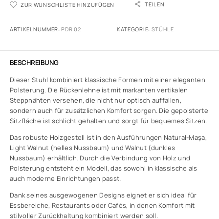
TEILEN
ZUR WUNSCHLISTE HINZUFÜGEN
ARTIKELNUMMER:
PDR 02
KATEGORIE:
STÜHLE
BESCHREIBUNG
Dieser Stuhl kombiniert klassische Formen mit einer eleganten
Polsterung. Die Rückenlehne ist mit markanten vertikalen
Steppnähten versehen, die nicht nur optisch auffallen,
sondern auch für zusätzlichen Komfort sorgen. Die gepolsterte
Sitzfläche ist schlicht gehalten und sorgt für bequemes Sitzen.
Das robuste Holzgestell ist in den Ausführungen Natural-Maşa,
Light Walnut (helles Nussbaum) und Walnut (dunkles
Nussbaum) erhältlich. Durch die Verbindung von Holz und
Polsterung entsteht ein Modell, das sowohl in klassische als
auch moderne Einrichtungen passt.
Dank seines ausgewogenen Designs eignet er sich ideal für
Essbereiche, Restaurants oder Cafés, in denen Komfort mit
stilvoller Zurückhaltung kombiniert werden soll.