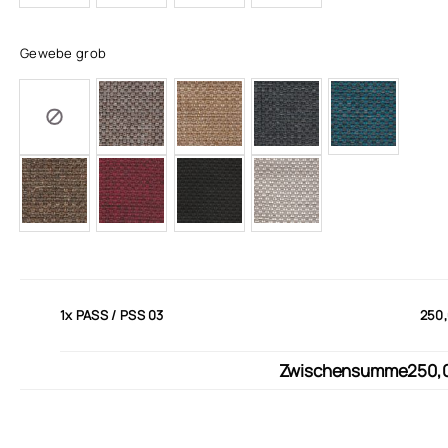
Gewebe grob
1x
PASS / PSS 03
250,
Zwischensumme
250,