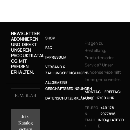
NEWSLETTER
SHOP
ABONNIEREN
Fragen zu
UND DIREKT
FAQ
UNSEREN
Bestellung,
PRODUKTKATAL
IMPRESSUM
Produkten oder
OG MIT
Service? Unser
PREISEN
VERSAND &
ERHALTEN.
Kundenservice hilft
ZAHLUNGSBEDIGUNGEN
Ihnen gerne weiter.
ALLGEMEINE
GESCHÄFTSBEDINGUNGEN
MONTAG - FREITAG:
10:00-17:00 UHR
DATENSCHUTZERKLÄRUNG
TELEFO
+49 178
N:
2977896
EMAIL
INFO@LATEY.D
:
E