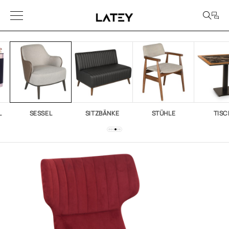
L
SESSEL
SITZBÄNKE
STÜHLE
TISC