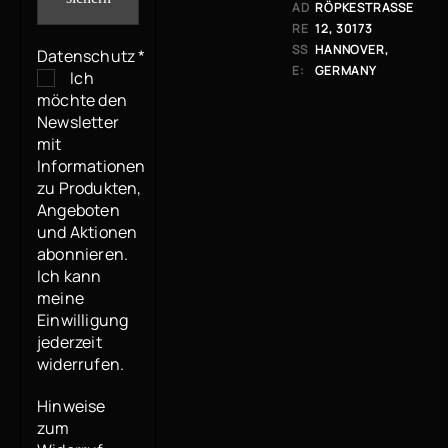
AD
RÖPKESTRASSE 1
RE
2, 30173 H
SS
ANNOVER, G
Datenschutz
*
E:
ERMANY
Ich
möchte den
Newsletter
mit
Informationen
zu Produkten,
Angeboten
und Aktionen
abonnieren.
Ich kann
meine
Einwilligung
jederzeit
widerrufen.
Hinweise
zum