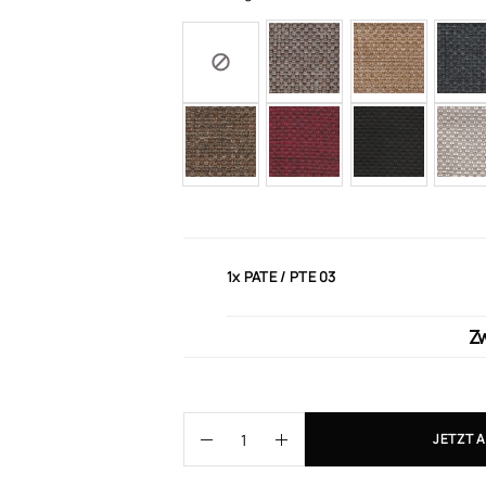
1x
PATE / PTE 03
Z
JETZT 