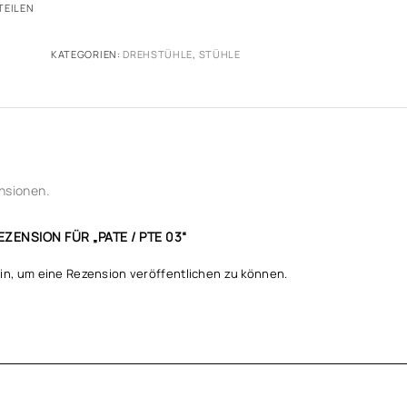
TEILEN
KATEGORIEN:
DREHSTÜHLE
,
STÜHLE
nsionen.
EZENSION FÜR „PATE / PTE 03“
in, um eine Rezension veröffentlichen zu können.