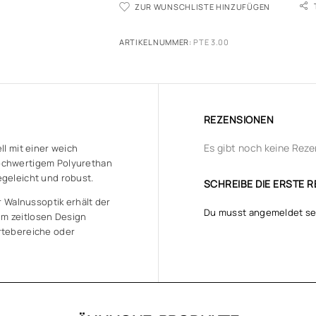
ZUR WUNSCHLISTE HINZUFÜGEN
ARTIKELNUMMER:
PTE 3.00
REZENSIONEN
Es gibt noch keine Reze
ll mit einer weich
hochwertigem Polyurethan
egeleicht und robust.
SCHREIBE DIE ERSTE R
r Walnussoptik erhält der
Du musst
angemeldet
se
em zeitlosen Design
rtebereiche oder