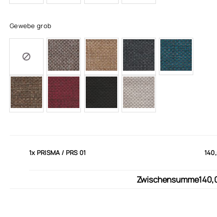
Gewebe grob
1x
PRISMA / PRS 01
140
Zwischensumme
140,