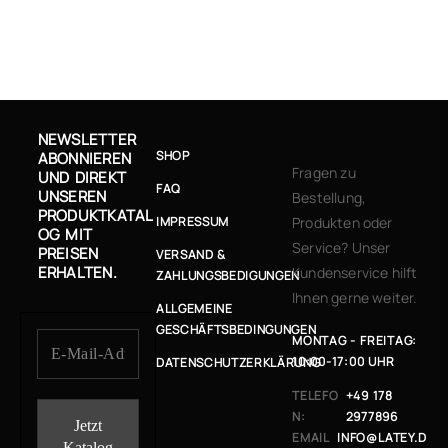
NEWSLETTER
SHOP
ABONNIEREN
Fragen zu
UND DIREKT
FAQ
UNSEREN
Bestellung,
PRODUKTKATAL
IMPRESSUM
Produkten oder
OG MIT
Service? Unser
PREISEN
VERSAND &
ERHALTEN.
Kundenservice hilft
ZAHLUNGSBEDIGUNGEN
Ihnen gerne weiter.
ALLGEMEINE
GESCHÄFTSBEDINGUNGEN
MONTAG - FREITAG:
10:00-17:00 UHR
DATENSCHUTZERKLÄRUNG
TELEFO
+49 178
N:
2977896
EMAIL
INFO@LATEY.D