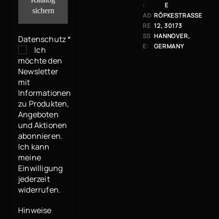
:
E
AD
RÖPKESTRASSE 1
RE
2, 30173 H
SS
ANNOVER, G
Datenschutz
*
E:
ERMANY
Ich
möchte den
Newsletter
mit
Informationen
zu Produkten,
Angeboten
und Aktionen
abonnieren.
Ich kann
meine
Einwilligung
jederzeit
widerrufen.
Hinweise