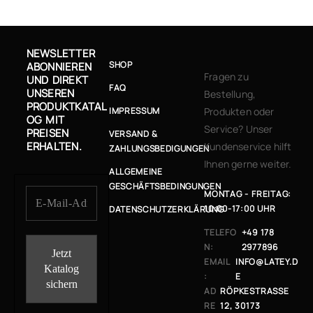
NEWSLETTER
SHOP
ABONNIEREN
Fragen zu
UND DIREKT
FAQ
UNSEREN
Bestellung,
PRODUKTKATAL
IMPRESSUM
Produkten oder
OG MIT
Service? Unser
PREISEN
VERSAND &
ERHALTEN.
Kundenservice hilft
ZAHLUNGSBEDIGUNGEN
Ihnen gerne weiter.
ALLGEMEINE
GESCHÄFTSBEDINGUNGEN
MONTAG - FREITAG:
10:00-17:00 UHR
DATENSCHUTZERKLÄRUNG
TELEFO
+49 178
N:
2977896
EMAIL
INFO@LATEY.D
:
E
AD
RÖPKESTRASSE 1
RE
2, 30173 H