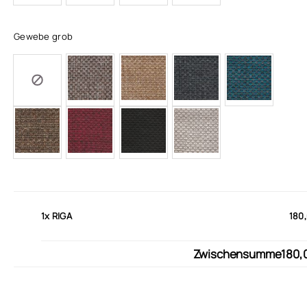
Gewebe grob
1x
RIGA
180
Zwischensumme
180,