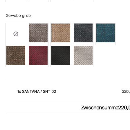
Gewebe grob
1x
SANTANA / SNT 02
220,
Zwischensumme
220,