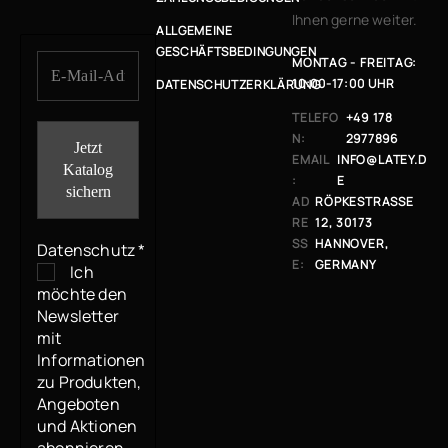
Ihnen gerne weiter.
ALLGEMEINE
GESCHÄFTSBEDINGUNGEN
MONTAG - FREITAG:
10:00-17:00 UHR
DATENSCHUTZERKLÄRUNG
TELEFO
+49 178
N:
2977896
EMAIL
INFO@LATEY.D
:
E
AD
RÖPKESTRASSE 1
RE
2, 30173 H
SS
ANNOVER, G
Datenschutz
*
E:
ERMANY
Ich
möchte den
Newsletter
mit
Informationen
zu Produkten,
Angeboten
und Aktionen
abonnieren.