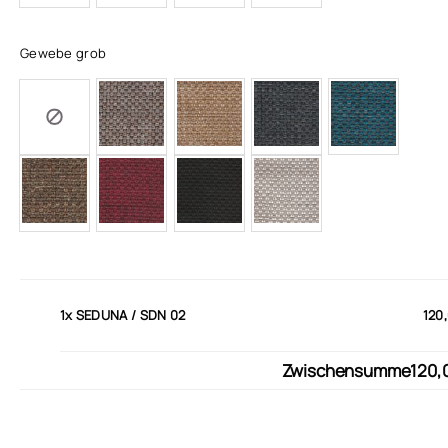
Gewebe grob
1x
SEDUNA / SDN 02
120
Zwischensumme
120,