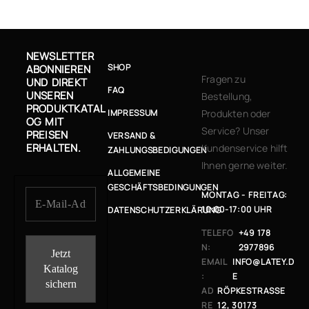
NEWSLETTER
SHOP
ABONNIEREN
Fragen zu
UND DIREKT
FAQ
UNSEREN
Bestellung,
PRODUKTKATAL
IMPRESSUM
Produkten oder
OG MIT
Service? Unser
PREISEN
VERSAND &
ERHALTEN.
Kundenservice hilft
ZAHLUNGSBEDIGUNGEN
Ihnen gerne weiter.
ALLGEMEINE
GESCHÄFTSBEDINGUNGEN
MONTAG - FREITAG:
10:00-17:00 UHR
DATENSCHUTZERKLÄRUNG
TELEFO
+49 178
N:
2977896
EMAIL
INFO@LATEY.D
:
E
AD
RÖPKESTRASSE 1
RE
2, 30173 H