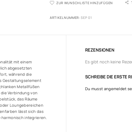
ZUR WUNSCHLISTE HINZUFÜGEN
ARTIKELNUMMER:
SEP 01
REZENSIONEN
Es gibt noch keine Reze
nalität mit einem
blich abgesetzten
ort, während die
SCHREIBE DIE ERSTE RE
es Gestaltungselement
schlanken Metallfüßen
Du musst
angemeldet
se
ch die Verbindung von
belstück, das Räume
- oder Loungebereichen
henfarben lässt sich das
e harmonisch integrieren.