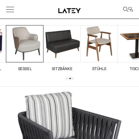
L
SESSEL
SITZBÄNKE
STÜHLE
TISC