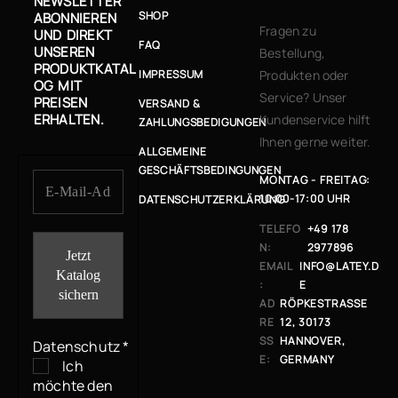
NEWSLETTER
SHOP
ABONNIEREN
Fragen zu
UND DIREKT
FAQ
UNSEREN
Bestellung,
PRODUKTKATAL
IMPRESSUM
Produkten oder
OG MIT
Service? Unser
PREISEN
VERSAND &
ERHALTEN.
Kundenservice hilft
ZAHLUNGSBEDIGUNGEN
Ihnen gerne weiter.
ALLGEMEINE
GESCHÄFTSBEDINGUNGEN
MONTAG - FREITAG:
10:00-17:00 UHR
DATENSCHUTZERKLÄRUNG
TELEFO
+49 178
N:
2977896
EMAIL
INFO@LATEY.D
:
E
AD
RÖPKESTRASSE 1
RE
2, 30173 H
SS
ANNOVER, G
Datenschutz
*
E:
ERMANY
Ich
möchte den