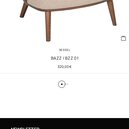
SESSEL
BAZZ / BZZ 01
320,00
€