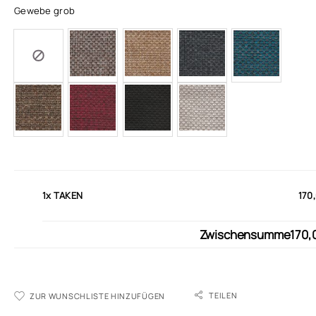
Gewebe grob
1x
TAKEN
170
Zwischensumme
170,
TEILEN
ZUR WUNSCHLISTE HINZUFÜGEN