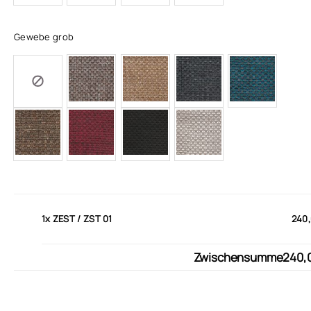
Gewebe grob
1x
ZEST / ZST 01
240,
Zwischensumme
240,