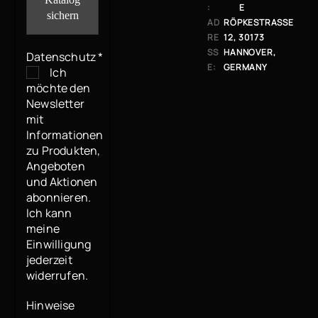
:
E
AD
RÖPKESTRASSE 1
RE
2, 30173 H
SS
ANNOVER, G
Datenschutz
*
E:
ERMANY
Ich
möchte den
Newsletter
mit
Informationen
zu Produkten,
Angeboten
und Aktionen
abonnieren.
Ich kann
meine
Einwilligung
jederzeit
widerrufen.
Hinweise