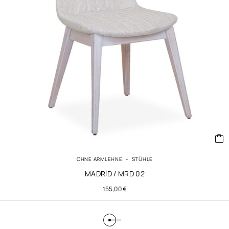
OHNE ARMLEHNE
STÜHLE
MADRİD / MRD 02
155,00
€