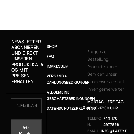
NEWSLETTER
SHOP
ABONNIEREN
Fragen zu
UND DIREKT
FAQ
UNSEREN
Bestellung,
PRODUKTKATAL
IMPRESSUM
Produkten oder
OG MIT
Service? Unser
PREISEN
VERSAND &
ERHALTEN.
Kundenservice hilft
ZAHLUNGSBEDIGUNGEN
Ihnen gerne weiter.
ALLGEMEINE
GESCHÄFTSBEDINGUNGEN
MONTAG - FREITAG:
10:00-17:00 UHR
DATENSCHUTZERKLÄRUNG
TELEFO
+49 178
N:
2977896
EMAIL
INFO@LATEY.D