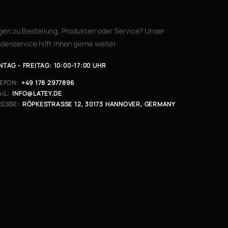
gen zu Bestellung, Produkten oder Service? Unser
denservice hilft Ihnen gerne weiter.
TAG - FREITAG: 10:00-17:00 UHR
EFON:
+49 178 2977896
IL:
INFO@LATEY.DE
ESSE:
RÖPKESTRASSE 12, 30173 HANNOVER, GERMANY