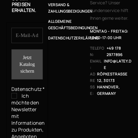
Service? Unser
PREISEN
VERSAND &
ERHALTEN.
Kundenservice hilft
ZAHLUNGSBEDIGUNGEN
Ihnen gerne weiter.
ALLGEMEINE
GESCHÄFTSBEDINGUNGEN
MONTAG - FREITAG:
10:00-17:00 UHR
DATENSCHUTZERKLÄRUNG
TELEFO
+49 178
N:
2977896
EMAIL
INFO@LATEY.D
:
E
AD
RÖPKESTRASSE 1
RE
2, 30173 H
SS
ANNOVER, G
Datenschutz
*
E:
ERMANY
Ich
möchte den
Newsletter
mit
Informationen
zu Produkten,
Angeboten