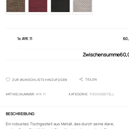
1x
AYK 11
60,
Zwischensumme
60,
TEILEN
ZUR WUNSCHLISTE HINZUFÜGEN
ARTIKELNUMMER:
AYK 11
KATEGORIE:
TISCHGESTELL
BESCHREIBUNG
Ein robustes Tischgestell aus Metall, das durch seine klare,