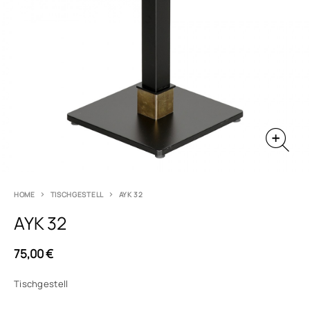
HOME
TISCHGESTELL
AYK 32
AYK 32
75,00
€
Tischgestell