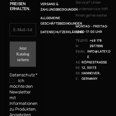
Service? Unser
PREISEN
VERSAND &
ERHALTEN.
Kundenservice hilft
ZAHLUNGSBEDIGUNGEN
Ihnen gerne weiter.
ALLGEMEINE
GESCHÄFTSBEDINGUNGEN
MONTAG - FREITAG:
10:00-17:00 UHR
DATENSCHUTZERKLÄRUNG
TELEFO
+49 178
N:
2977896
EMAIL
INFO@LATEY.D
:
E
AD
RÖPKESTRASSE 1
RE
2, 30173 H
SS
ANNOVER, G
Datenschutz
*
E:
ERMANY
Ich
möchte den
Newsletter
mit
Informationen
zu Produkten,
Angeboten