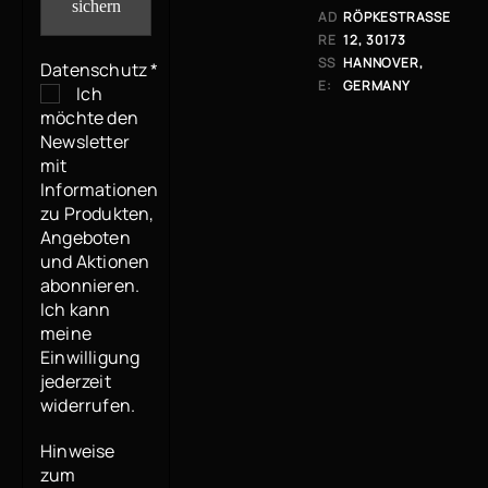
AD
RÖPKESTRASSE 1
RE
2, 30173 H
SS
ANNOVER, G
Datenschutz
*
E:
ERMANY
Ich
möchte den
Newsletter
mit
Informationen
zu Produkten,
Angeboten
und Aktionen
abonnieren.
Ich kann
meine
Einwilligung
jederzeit
widerrufen.
Hinweise
zum