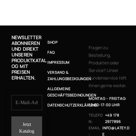
NEWSLETTER
SHOP
ABONNIEREN
Fragen zu
UND DIREKT
FAQ
UNSEREN
Bestellung,
PRODUKTKATAL
IMPRESSUM
Produkten oder
OG MIT
Service? Unser
PREISEN
VERSAND &
ERHALTEN.
Kundenservice hilft
ZAHLUNGSBEDIGUNGEN
Ihnen gerne weiter.
ALLGEMEINE
GESCHÄFTSBEDINGUNGEN
MONTAG - FREITAG:
10:00-17:00 UHR
DATENSCHUTZERKLÄRUNG
TELEFO
+49 178
N:
2977896
EMAIL
INFO@LATEY.D
:
E