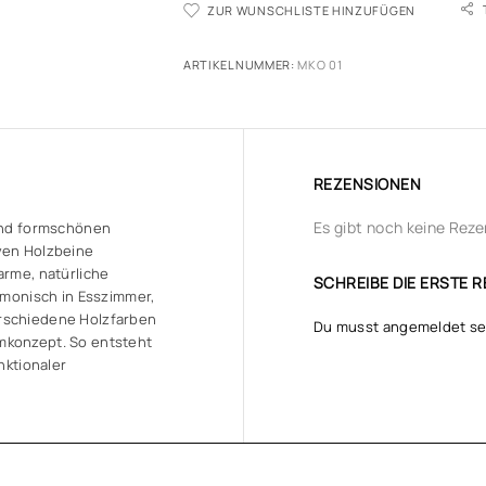
ZUR WUNSCHLISTE HINZUFÜGEN
ARTIKELNUMMER:
MKO 01
REZENSIONEN
Es gibt noch keine Reze
 und formschönen
ven Holzbeine
arme, natürliche
SCHREIBE DIE ERSTE R
armonisch in Esszimmer,
erschiedene Holzfarben
Du musst
angemeldet
se
mkonzept. So entsteht
nktionaler