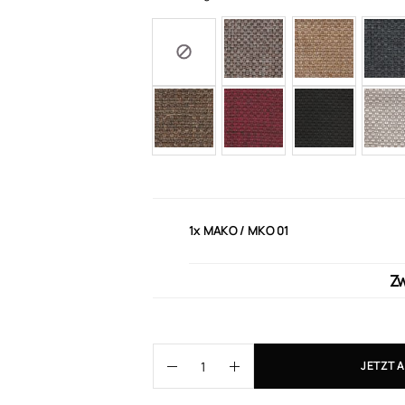
1x
MAKO / MKO 01
Z
JETZT 